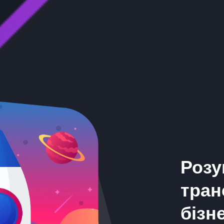
Розу
Удоскон
Аналіти
тран
процесі
бізн