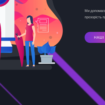
Ми допомага
прозорість п
НАШІ ПОС
НАШІ ПОСЛУ
НАШІ