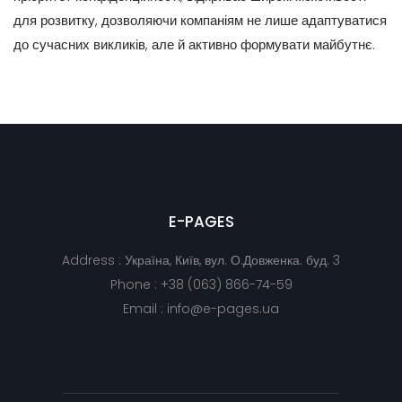
для розвитку, дозволяючи компаніям не лише адаптуватися
до сучасних викликів, але й активно формувати майбутнє.
E-PAGES
Address : Україна, Київ, вул. О.Довженка. буд. 3
Phone : +38 (063) 866-74-59
Email : info@e-pages.ua